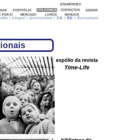
EFEMÉRIDES
UTILITÁRIOS
CONTACTOS
TIVAS
PORTFÓLIO
UTILITÁRIOS
ADERIR
 POR AÍ
MERCADO
LIVROS
MANUAIS
cionais
espólio da revista
Time-Life