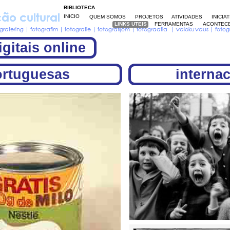
BIBLIOTECA
INICIO
QUEM SOMOS
PROJETOS
ATIVIDADES
INICIA
LINKS UTEIS
LINKS UTEIS
FERRAMENTAS
ACONTECE
gitais online
ortuguesas
interna