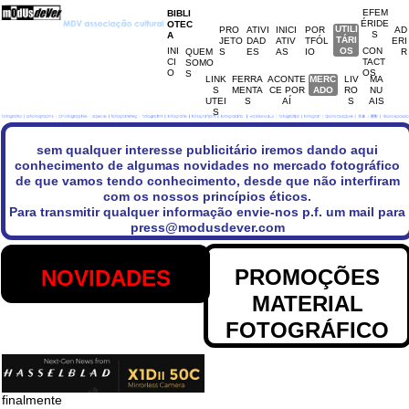
EFEM
BIBLI
ÉRIDE
OTEC
UTILI
PRO
ATIVI
INICI
POR
UTILI
AD
S
A
TÁRI
JETO
DAD
ATIV
TFÓL
TÁRI
ERI
INI
OS
CON
QUEM
S
ES
AS
IO
OS
R
CI
TACT
SOMO
O
OS
S
LINK
FERRA
ACONTE
MERC
MERC
LIV
MA
S
MENTA
CE POR
ADO
ADO
RO
NU
UTEI
S
AÍ
S
AIS
S
sem qualquer interesse publicitário iremos dando aqui
conhecimento de algumas novidades no mercado fotográfico
de que vamos tendo conhecimento, desde que não interfiram
com os nossos princípios éticos.
Para transmitir qualquer informação envie-nos p.f. um mail para
press@modusdever.com
PROMOÇÕES
NOVIDADES
MATERIAL
FOTOGRÁFICO
finalmente