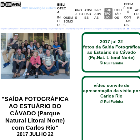
EFEM
BIBLI
ÉRIDE
OTEC
POR
PRO
ATIVI
INICI
POR
UTILI
AD
S
A
TFÓ
JETO
DAD
ATIV
TFÓL
TÁRI
ERI
INI
LIO
CON
QUEM
S
ES
AS
IO
OS
R
CI
TACT
SOMO
O
OS
S
2017 jul 22
fotos da Saída Fotográfica
ao Estuário do Cávado
(Pq.Nat. Litoral Norte)
©
Rui Farinha
vídeo convite de
apresentação da visita por
Carlos Rio
"SAÍDA FOTOGRÁFICA
©
Rui Farinha
AO ESTUÁRIO DO
CÁVADO (Parque
Natural Litoral Norte)
com Carlos Rio"
2017 JULHO 22