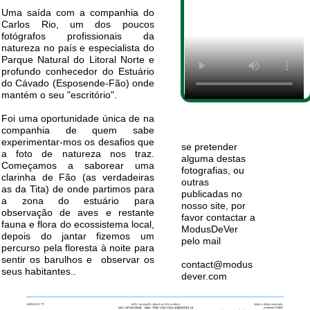
Uma saída com a companhia do
Carlos Rio, um dos poucos
fotógrafos profissionais da
natureza no país e especialista do
Parque Natural do Litoral Norte e
profundo conhecedor do Estuário
do Cávado (Esposende-Fão) onde
mantém o seu "escritório".
Foi uma oportunidade única de na
companhia de quem sabe
experimentar-mos os desafios que
se pretender
a foto de natureza nos traz.
alguma destas
Começamos a saborear uma
fotografias, ou
clarinha de Fão (as verdadeiras
outras
as da Tita) de onde partimos para
publicadas no
a zona do estuário para
nosso site, por
observação de aves e restante
favor contactar a
fauna e flora do ecossistema local,
ModusDeVer
depois do jantar fizemos um
pelo mail
percurso pela floresta à noite para
sentir os barulhos e observar os
contact@modus
seus habitantes..
dever.com